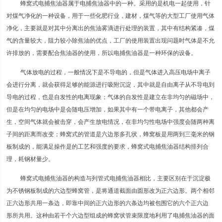
蜂窝式电捕焦油器属于电捕焦油器中的一种。采用的是机电一起使用，针
对煤气净化的一种设备，用于一些化肥行业，建材，煤气等的大型工厂使用气体
净化，主要就是对其中分离出的焦油雾滴进行处理的装置，其中有结构紧凑，煤
气的含量较大，阻力较小除焦油的优点，工厂的使用装置出现问题时气体是不允
许排放的，需要配合焦油器的使用，所以电捕焦油器是一种环保的设备。
气体放电的过程，一般情况下是不导电的，但是气体进入高压电场中离子
会进行分离，就会获得足够的能源进行吸附沉淀，其中就是自由离子从不导电到
导电的过程，也是自发性的电离现象；气体的自发性是建立在非均匀的磁场中，
但是在均匀的电场中是会随电压增加，如果其中有一个带电离子，其他都会产
生，空间气体就会被击穿，会产生放电情况，在非均匀性电场中强度会随两种离
子间的距离而改变；蜂窝式的管道是六边形多孔状，蜂窝板是用两到三毫米的钢
板制成的，能满足操作是的工艺和强度的要求，蜂窝式电捕焦油器结构排列合
理，耗钢材量少。
蜂窝式电捕焦油器的构造与列管式电捕焦油器相比，主要区别在于沉淀极
为不锈钢板制成的六边型蜂窝管，是将通道截面由圆形改为正六边形。两个相邻
正六边形共用一条边，即靠中间的正六边形的六条边均被包围它的六个正六边
形所共用。这种由若干个六边型组成的蜂窝状管束限度地利用了电捕焦油器的面