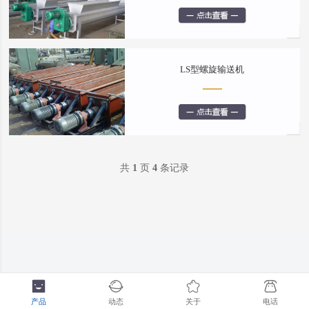
LS型螺旋输送机
共
1
页
4
条记录
产品
动态
关于
电话